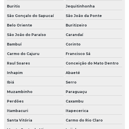
Buritis
Jequitinhonha
Serviço de montagem de refeitório para canteiro de obra
São Gonçalo do Sapucaí
São João da Ponte
Serviço de montagem de refeitório para canteiro de obra em pr
Belo Oriente
Buritizeiro
Serviço de montagem de vestiário para canteiro de obra
São João do Paraíso
Carandaí
Vestiário canteiro de obras
Bambuí
Corinto
Carmo do Cajuru
Francisco Sá
Raul Soares
Conceição do Mato Dentro
Inhapim
Abaeté
Ibiá
Serro
Muzambinho
Paraguaçu
Perdões
Caxambu
Itambacuri
Itapecerica
Santa Vitória
Carmo do Rio Claro