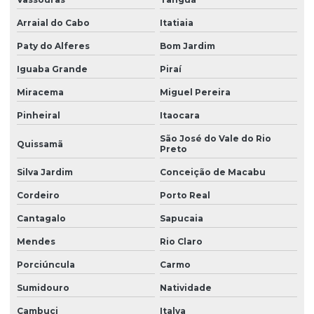
Instalação de canteiro de obra com ambulatório em pr
Arraial do Cabo
Itatiaia
Instalação de canteiro de obra com escritório
Paty do Alferes
Bom Jardim
Instalação de canteiro de obra com refeitório
Iguaba Grande
Piraí
Instalação de canteiro de obra com refeitório em pr
Miracema
Miguel Pereira
Instalação de canteiro de obra com vestiário
Pinheiral
Itaocara
Instalação de canteiro de obras
São José do Vale do Rio
Quissamã
Preto
Instalação de canteiro de obras em curitiba
Silva Jardim
Conceição de Macabu
Instalação de canteiro de obras em paraná
Cordeiro
Porto Real
Instalação de escritório para canteiro de obra
Cantagalo
Sapucaia
Instalação de refeitório para canteiro de obra
Mendes
Rio Claro
Instalação de refeitório para canteiro de obra em pr
Porciúncula
Carmo
Instalação de vestiário para canteiro de obra
Sumidouro
Natividade
Montadora de almoxarifado para canteiro de obra
Cambuci
Italva