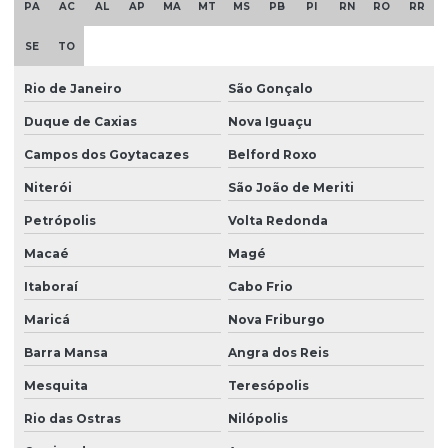
Empresa de canteiro de obra com refeitório
PA
AC
AL
AP
MA
MT
MS
PB
PI
RN
RO
RR
Empresa de canteiro de obra com refeitório em pr
SE
TO
Empresa de canteiro de obra com vestiário
Rio de Janeiro
São Gonçalo
Empresa canteiro de obras
Duque de Caxias
Nova Iguaçu
Empresa canteiro de obras em curitiba
Campos dos Goytacazes
Belford Roxo
Empresa de canteiro de obras em paraná
Niterói
São João de Meriti
Empresa de escritório para canteiro de obra
Petrópolis
Volta Redonda
Empresa especializada em canteiro de obras
Macaé
Magé
Itaboraí
Cabo Frio
Empresa especializada em canteiro de obras em curitiba
Maricá
Nova Friburgo
Empresa especializada em canteiro de obras em paraná
Barra Mansa
Angra dos Reis
Empresa de refeitório para canteiro de obra
Mesquita
Teresópolis
Empresa de refeitório para canteiro de obra em pr
Rio das Ostras
Nilópolis
Empresa de vestiário para canteiro de obra