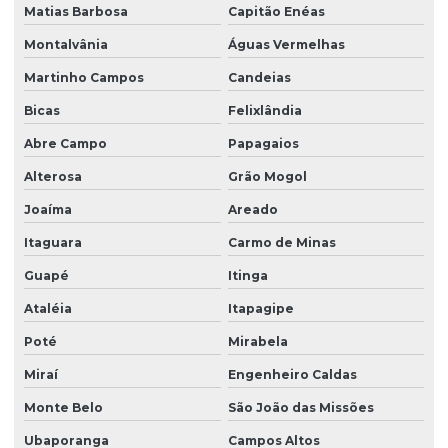
Matias Barbosa
Capitão Enéas
Montalvânia
Águas Vermelhas
Martinho Campos
Candeias
Bicas
Felixlândia
Abre Campo
Papagaios
Alterosa
Grão Mogol
Joaíma
Areado
Itaguara
Carmo de Minas
Guapé
Itinga
Ataléia
Itapagipe
Poté
Mirabela
Miraí
Engenheiro Caldas
Monte Belo
São João das Missões
Ubaporanga
Campos Altos