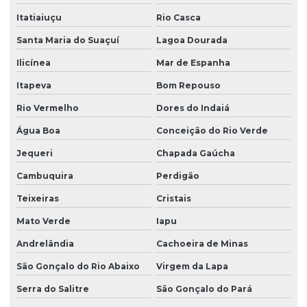
Itatiaiuçu
Rio Casca
Santa Maria do Suaçuí
Lagoa Dourada
Ilicínea
Mar de Espanha
Itapeva
Bom Repouso
Rio Vermelho
Dores do Indaiá
Água Boa
Conceição do Rio Verde
Jequeri
Chapada Gaúcha
Cambuquira
Perdigão
Teixeiras
Cristais
Mato Verde
Iapu
Andrelândia
Cachoeira de Minas
São Gonçalo do Rio Abaixo
Virgem da Lapa
Serra do Salitre
São Gonçalo do Pará