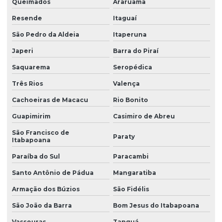
Queimados
Araruama
Empresas de montagem de canteiro de obras
Resende
Itaguaí
Empresas de montagem de canteiro de obras em curitiba
São Pedro da Aldeia
Itaperuna
Empresas de montagem de canteiro de obras em paraná
Japeri
Barra do Piraí
Escritório para canteiro de obra
Saquarema
Seropédica
Guarita para canteiro de obra
Três Rios
Valença
Instalação de almoxarifado para canteiro de obra
Cachoeiras de Macacu
Rio Bonito
Guapimirim
Casimiro de Abreu
Instalação de alojamento para canteiro de obra
São Francisco de
Instalação de ambulatório para canteiro de obra
Paraty
Itabapoana
Instalação de ambulatório para canteiro de obra em pr
Paraíba do Sul
Paracambi
Instalação de canteiro de obra com almoxarifado
Santo Antônio de Pádua
Mangaratiba
Instalação de canteiro de obra com alojamento
Armação dos Búzios
São Fidélis
São João da Barra
Bom Jesus do Itabapoana
Instalação de canteiro de obra com ambulatório
Vassouras
Tanguá