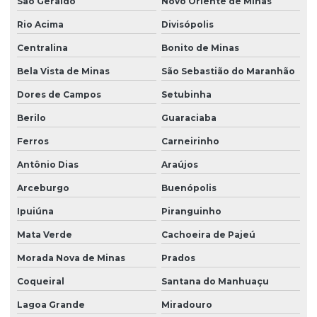
São Geraldo
Novo Oriente de Minas
Rio Acima
Divisópolis
Centralina
Bonito de Minas
Bela Vista de Minas
São Sebastião do Maranhão
Dores de Campos
Setubinha
Berilo
Guaraciaba
Ferros
Carneirinho
Antônio Dias
Araújos
Arceburgo
Buenópolis
Ipuiúna
Piranguinho
Mata Verde
Cachoeira de Pajeú
Morada Nova de Minas
Prados
Coqueiral
Santana do Manhuaçu
Lagoa Grande
Miradouro