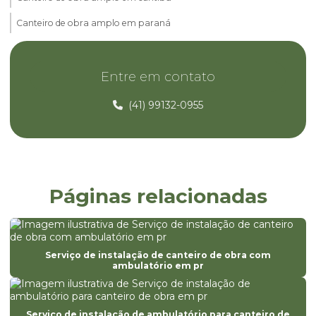
Canteiro de obra amplo em paraná
Canteiro de obra com container
Entre em contato
Canteiro de obra com container em curitiba
Canteiro de obra com container em paraná
(41) 99132-0955
Canteiro de obra com escritório
Canteiro de obra com guarita
Canteiro de obra com refeitório
Páginas relacionadas
Canteiro de obra residencial
Canteiro de obra residencial em curitiba
Canteiro de obra residencial em paraná
Serviço de instalação de canteiro de obra com
ambulatório em pr
Canteiro de obra com vestiário
Canteiro de obras construção civil
Serviço de instalação de ambulatório para canteiro de