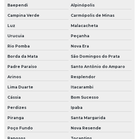
Baependi
Alpinópolis
Campina Verde
Carmópolis de Minas
Luz
Malacacheta
Urucuia
Peçanha
Rio Pomba
Nova Era
Borda da Mata
São Domingos do Prata
Padre Paraíso
Santo Antônio do Amparo
Arinos
Resplendor
Lima Duarte
Itacarambi
Cássia
Bom Sucesso
Perdizes
Ipaba
Piranga
Santa Margarida
Poço Fundo
Nova Resende
Raposos
Tocantins