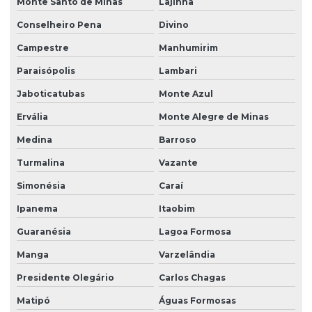
Monte Santo de Minas
Lajinha
Conselheiro Pena
Divino
Campestre
Manhumirim
Paraisópolis
Lambari
Jaboticatubas
Monte Azul
Ervália
Monte Alegre de Minas
Medina
Barroso
Turmalina
Vazante
Simonésia
Caraí
Ipanema
Itaobim
Guaranésia
Lagoa Formosa
Manga
Varzelândia
Presidente Olegário
Carlos Chagas
Matipó
Águas Formosas