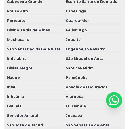
Cabeceira Grande
Espírito Santo do Dourado
Pouso Alto
Capetinga
Periquito
Guarda-Mor
Divinolândia de Minas
Felisburgo
Machacalis
Jequitaí
São Sebastião da Bela Vista
Engenheiro Navarro
Indaiabira
São Miguel do Anta
Divisa Alegre
Sapucaí-Mirim
Naque
Palmópolis
Ibiaí
Abadia dos Dourados
Inhaúma
Aiuruoca
Galiléia
Luislândia
Senador Amaral
Jeceaba
São José do Jacuri
São Sebastião do Anta