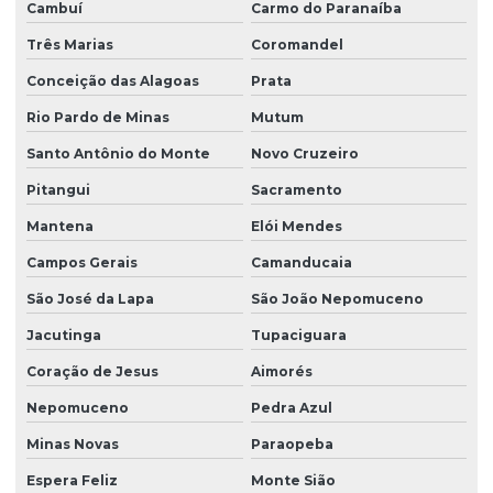
Cambuí
Carmo do Paranaíba
Serviço de montagem de canteiro de obra com almoxarifado
Três Marias
Coromandel
Serviço de montagem de canteiro de obra com alojamento
Conceição das Alagoas
Prata
Serviço de montagem de canteiro de obra com ambulatório
Rio Pardo de Minas
Mutum
Serviço de montagem de canteiro de obra com ambulatório em
Santo Antônio do Monte
Novo Cruzeiro
pr
Pitangui
Sacramento
Serviço de montagem de canteiro de obra com escritório
Mantena
Elói Mendes
Serviço de montagem de canteiro de obra com refeitório
Campos Gerais
Camanducaia
Serviço de montagem de canteiro de obra com refeitório em pr
São José da Lapa
São João Nepomuceno
Serviço de montagem de canteiro de obra com vestiário
Jacutinga
Tupaciguara
Serviço de montagem de canteiro de obras
Coração de Jesus
Aimorés
Serviço de montagem de canteiro de obras em curitiba
Nepomuceno
Pedra Azul
Minas Novas
Paraopeba
Serviço de montagem de canteiro de obras em paraná
Espera Feliz
Monte Sião
Serviço de montagem de escritório para canteiro de obra