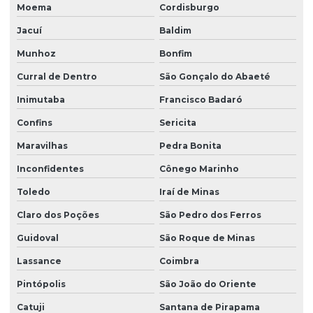
Moema
Cordisburgo
Jacuí
Baldim
Munhoz
Bonfim
Curral de Dentro
São Gonçalo do Abaeté
Inimutaba
Francisco Badaró
Confins
Sericita
Maravilhas
Pedra Bonita
Inconfidentes
Cônego Marinho
Toledo
Iraí de Minas
Claro dos Poções
São Pedro dos Ferros
Guidoval
São Roque de Minas
Lassance
Coimbra
Pintópolis
São João do Oriente
Catuji
Santana de Pirapama