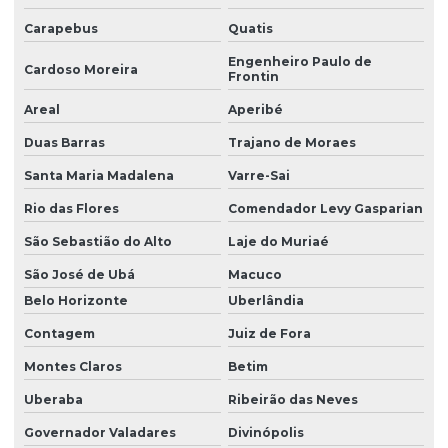
Montadora de alojamento para canteiro de obra
Carapebus
Quatis
Montadora de ambulatório para canteiro de obra
Engenheiro Paulo de
Cardoso Moreira
Frontin
Montadora de ambulatório para canteiro de obra em pr
Areal
Aperibé
Montadora de canteiro de obra com almoxarifado
Duas Barras
Trajano de Moraes
Montadora de canteiro de obra com alojamento
Santa Maria Madalena
Varre-Sai
Montadora de canteiro de obra com ambulatório
Rio das Flores
Comendador Levy Gasparian
Montadora de canteiro de obra com ambulatório em pr
São Sebastião do Alto
Laje do Muriaé
São José de Ubá
Macuco
Montadora de canteiro de obra com escritório
Belo Horizonte
Uberlândia
Montadora de canteiro de obra com refeitório
Contagem
Juiz de Fora
Montadora de canteiro de obra com refeitório em pr
Montes Claros
Betim
Montadora de canteiro de obra com vestiário
Uberaba
Ribeirão das Neves
Montadora de canteiro de obras
Governador Valadares
Divinópolis