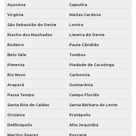
Açucena
Caputira
Virgínia
Matias Cardoso
São Sebastião do Oeste
Lontra
Riacho dos Machados
Limeira do Oeste
Rodeiro
Paula Cândido
Belo Vale
Tombos
Pimenta
Piedade de Caratinga
Rio Novo
Carbonita
Araporã
Guimarânia
Passa Tempo
Campo Florido
Santa Rita de Caldas
Santa Bárbara do Leste
Orizânia
Pratápolis
Delfinópolis
Alto Jequitibá
Martins Soares
Pocrane