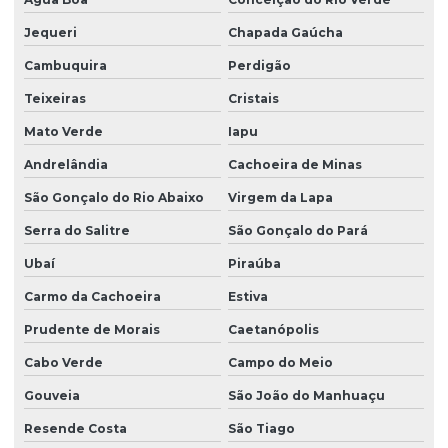
Jequeri
Chapada Gaúcha
Cambuquira
Perdigão
Teixeiras
Cristais
Mato Verde
Iapu
Andrelândia
Cachoeira de Minas
São Gonçalo do Rio Abaixo
Virgem da Lapa
Serra do Salitre
São Gonçalo do Pará
Ubaí
Piraúba
Carmo da Cachoeira
Estiva
Prudente de Morais
Caetanópolis
Cabo Verde
Campo do Meio
Gouveia
São João do Manhuaçu
Resende Costa
São Tiago