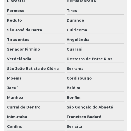
Florestal
Delfim Moreira
Formoso
Tiros
Reduto
Durandé
São José da Barra
Guiricema
Tiradentes
Angelândia
Senador Firmino
Guarani
Verdelândia
Desterro de Entre Rios
São João Batista do Glória
Serrania
Moema
Cordisburgo
Jacuí
Baldim
Munhoz
Bonfim
Curral de Dentro
São Gonçalo do Abaeté
Inimutaba
Francisco Badaró
Confins
Sericita