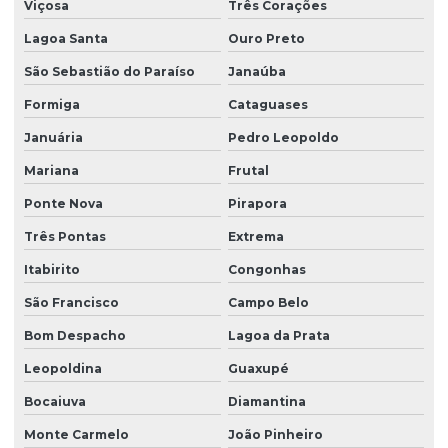
Viçosa
Três Corações
Montagem de canteiro de obras
Lagoa Santa
Ouro Preto
Montagem de canteiro de obras em curitiba
São Sebastião do Paraíso
Janaúba
Montagem de canteiro de obras em paraná
Formiga
Cataguases
Montagem de escritório para canteiro de obra
Januária
Pedro Leopoldo
Montagem de refeitório para canteiro de obra
Mariana
Frutal
Montagem de refeitório para canteiro de obra em pr
Ponte Nova
Pirapora
Montagem de vestiário para canteiro de obra
Três Pontas
Extrema
Refeitório canteiro de obras
Itabirito
Congonhas
São Francisco
Campo Belo
Refeitório de obra
Bom Despacho
Lagoa da Prata
Serviço de instalação de almoxarifado para canteiro de obra
Leopoldina
Guaxupé
Serviço de instalação de alojamento para canteiro de obra
Bocaiuva
Diamantina
Serviço de instalação de ambulatório para canteiro de obra
Monte Carmelo
João Pinheiro