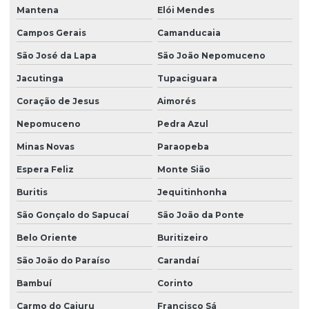
Mantena
Elói Mendes
Serviço de montagem de canteiro de obra com refeitório
Campos Gerais
Camanducaia
Serviço de montagem de canteiro de obra com refeitório em pr
São José da Lapa
São João Nepomuceno
Serviço de montagem de canteiro de obra com vestiário
Jacutinga
Tupaciguara
Serviço de montagem de canteiro de obras
Coração de Jesus
Aimorés
Serviço de montagem de canteiro de obras em curitiba
Nepomuceno
Pedra Azul
Minas Novas
Paraopeba
Serviço de montagem de canteiro de obras em paraná
Espera Feliz
Monte Sião
Serviço de montagem de escritório para canteiro de obra
Buritis
Jequitinhonha
Serviço de montagem de refeitório para canteiro de obra
São Gonçalo do Sapucaí
São João da Ponte
Serviço de montagem de refeitório para canteiro de obra em pr
Belo Oriente
Buritizeiro
Serviço de montagem de vestiário para canteiro de obra
São João do Paraíso
Carandaí
Vestiário canteiro de obras
Bambuí
Corinto
Carmo do Cajuru
Francisco Sá