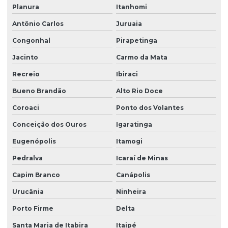
Planura
Itanhomi
Antônio Carlos
Juruaia
Congonhal
Pirapetinga
Jacinto
Carmo da Mata
Recreio
Ibiraci
Bueno Brandão
Alto Rio Doce
Coroaci
Ponto dos Volantes
Conceição dos Ouros
Igaratinga
Eugenópolis
Itamogi
Pedralva
Icaraí de Minas
Capim Branco
Canápolis
Urucânia
Ninheira
Porto Firme
Delta
Santa Maria de Itabira
Itaipé