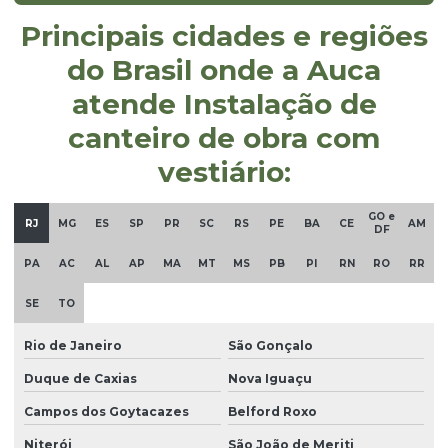
Empresa de ambulatório para canteiro de obra em pr
Principais cidades e regiões
Empresa de canteiro de obra com almoxarifado
do Brasil onde a Auca
Empresa de canteiro de obra com alojamento
atende Instalação de
Empresa de canteiro de obra com ambulatório
canteiro de obra com
Empresa de canteiro de obra com ambulatório em pr
vestiário:
Empresa de canteiro de obra com escritório
GO e
Empresa de canteiro de obra com guarita
RJ
MG
ES
SP
PR
SC
RS
PE
BA
CE
AM
DF
Empresa de canteiro de obra com refeitório
PA
AC
AL
AP
MA
MT
MS
PB
PI
RN
RO
RR
Empresa de canteiro de obra com refeitório em pr
SE
TO
Empresa de canteiro de obra com vestiário
Rio de Janeiro
São Gonçalo
Empresa canteiro de obras
Duque de Caxias
Nova Iguaçu
Empresa canteiro de obras em curitiba
Campos dos Goytacazes
Belford Roxo
Empresa de canteiro de obras em paraná
Niterói
São João de Meriti