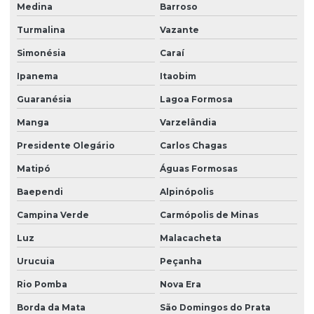
Medina
Barroso
Turmalina
Vazante
Simonésia
Caraí
Ipanema
Itaobim
Guaranésia
Lagoa Formosa
Manga
Varzelândia
Presidente Olegário
Carlos Chagas
Matipó
Águas Formosas
Baependi
Alpinópolis
Campina Verde
Carmópolis de Minas
Luz
Malacacheta
Urucuia
Peçanha
Rio Pomba
Nova Era
Borda da Mata
São Domingos do Prata