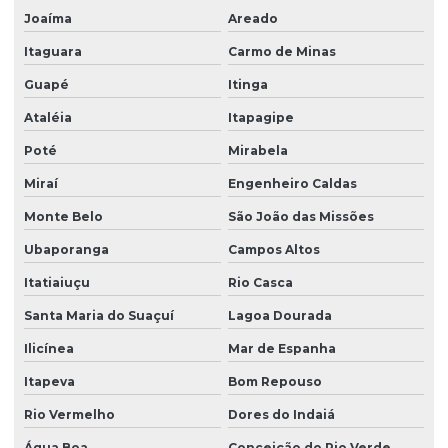
Joaíma
Areado
Itaguara
Carmo de Minas
Guapé
Itinga
Ataléia
Itapagipe
Poté
Mirabela
Miraí
Engenheiro Caldas
Monte Belo
São João das Missões
Ubaporanga
Campos Altos
Itatiaiuçu
Rio Casca
Santa Maria do Suaçuí
Lagoa Dourada
Ilicínea
Mar de Espanha
Itapeva
Bom Repouso
Rio Vermelho
Dores do Indaiá
Água Boa
Conceição do Rio Verde