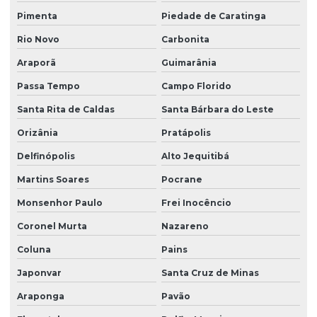
Pimenta
Piedade de Caratinga
Rio Novo
Carbonita
Araporã
Guimarânia
Passa Tempo
Campo Florido
Santa Rita de Caldas
Santa Bárbara do Leste
Orizânia
Pratápolis
Delfinópolis
Alto Jequitibá
Martins Soares
Pocrane
Monsenhor Paulo
Frei Inocêncio
Coronel Murta
Nazareno
Coluna
Pains
Japonvar
Santa Cruz de Minas
Araponga
Pavão