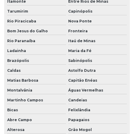
Itamonte
Entre Rios de Minas
Tarumirim
Capinópolis
Rio Piracicaba
Nova Ponte
Bom Jesus do Galho
Fronteira
Rio Paranaíba
Itaú de Minas
Ladainha
Maria da Fé
Brazópolis
Sabinópolis
Caldas
Astolfo Dutra
Matias Barbosa
Capitão Enéas
Montalvânia
Águas Vermelhas
Martinho Campos
Candeias
Bicas
Felixlândia
Abre Campo
Papagaios
Alterosa
Grão Mogol