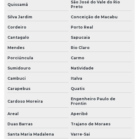
São José do Vale do Rio
Quissamã
Preto
Instalação de canteiro de obras em curitiba
Silva Jardim
Conceição de Macabu
Instalação de canteiro de obras em paraná
Cordeiro
Porto Real
Instalação de escritório para canteiro de obra
Cantagalo
Sapucaia
Instalação de refeitório para canteiro de obra
Mendes
Rio Claro
Instalação de refeitório para canteiro de obra em pr
Porciúncula
Carmo
Instalação de vestiário para canteiro de obra
Sumidouro
Natividade
Montadora de almoxarifado para canteiro de obra
Cambuci
Italva
Montadora de alojamento para canteiro de obra
Carapebus
Quatis
Montadora de ambulatório para canteiro de obra
Engenheiro Paulo de
Cardoso Moreira
Frontin
Montadora de ambulatório para canteiro de obra em pr
Areal
Aperibé
Montadora de canteiro de obra com almoxarifado
Duas Barras
Trajano de Moraes
Montadora de canteiro de obra com alojamento
Santa Maria Madalena
Varre-Sai