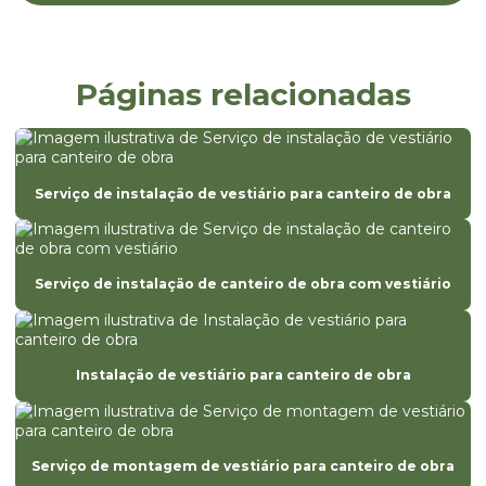
Canteiro de obra com guarita
Canteiro de obra com refeitório
Páginas relacionadas
Canteiro de obra residencial
Canteiro de obra residencial em curitiba
Canteiro de obra residencial em paraná
Serviço de instalação de vestiário para canteiro de obra
Canteiro de obra com vestiário
Canteiro de obras construção civil
Serviço de instalação de canteiro de obra com vestiário
Canteiro de obras construção civil em curitiba
Canteiro de obras construção civil em paraná
Instalação de vestiário para canteiro de obra
Empresa de almoxarifado para canteiro de obra
Empresa de alojamento para canteiro de obra
Empresa de ambulatório para canteiro de obra
Serviço de montagem de vestiário para canteiro de obra