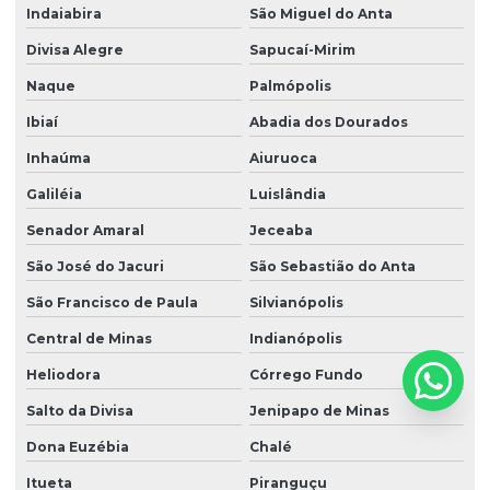
Indaiabira
São Miguel do Anta
Divisa Alegre
Sapucaí-Mirim
Naque
Palmópolis
Ibiaí
Abadia dos Dourados
Inhaúma
Aiuruoca
Galiléia
Luislândia
Senador Amaral
Jeceaba
São José do Jacuri
São Sebastião do Anta
São Francisco de Paula
Silvianópolis
Central de Minas
Indianópolis
Heliodora
Córrego Fundo
Salto da Divisa
Jenipapo de Minas
Dona Euzébia
Chalé
Itueta
Piranguçu