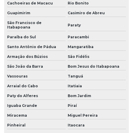
Instalação de almoxarifado para canteiro de obra
Cachoeiras de Macacu
Rio Bonito
Guapimirim
Casimiro de Abreu
Instalação de alojamento para canteiro de obra
São Francisco de
Instalação de ambulatório para canteiro de obra
Paraty
Itabapoana
Instalação de ambulatório para canteiro de obra em pr
Paraíba do Sul
Paracambi
Instalação de canteiro de obra com almoxarifado
Santo Antônio de Pádua
Mangaratiba
Instalação de canteiro de obra com alojamento
Armação dos Búzios
São Fidélis
São João da Barra
Bom Jesus do Itabapoana
Instalação de canteiro de obra com ambulatório
Vassouras
Tanguá
Instalação de canteiro de obra com ambulatório em pr
Arraial do Cabo
Itatiaia
Instalação de canteiro de obra com escritório
Paty do Alferes
Bom Jardim
Instalação de canteiro de obra com refeitório
Iguaba Grande
Piraí
Instalação de canteiro de obra com refeitório em pr
Miracema
Miguel Pereira
Instalação de canteiro de obra com vestiário
Pinheiral
Itaocara
Instalação de canteiro de obras