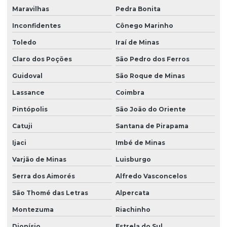
Maravilhas
Pedra Bonita
Inconfidentes
Cônego Marinho
Toledo
Iraí de Minas
Claro dos Poções
São Pedro dos Ferros
Guidoval
São Roque de Minas
Lassance
Coimbra
Pintópolis
São João do Oriente
Catuji
Santana de Pirapama
Ijaci
Imbé de Minas
Varjão de Minas
Luisburgo
Serra dos Aimorés
Alfredo Vasconcelos
São Thomé das Letras
Alpercata
Montezuma
Riachinho
Dionísio
Estrela do Sul