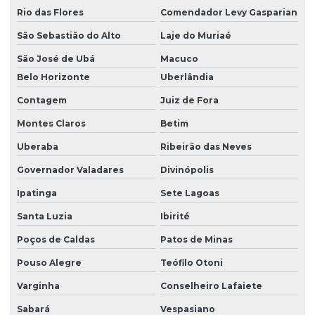
Montadora de canteiro de obra com ambulatório
Rio das Flores
Comendador Levy Gasparian
Montadora de canteiro de obra com ambulatório em pr
São Sebastião do Alto
Laje do Muriaé
São José de Ubá
Macuco
Montadora de canteiro de obra com escritório
Belo Horizonte
Uberlândia
Montadora de canteiro de obra com refeitório
Contagem
Juiz de Fora
Montadora de canteiro de obra com refeitório em pr
Montes Claros
Betim
Montadora de canteiro de obra com vestiário
Uberaba
Ribeirão das Neves
Montadora de canteiro de obras
Governador Valadares
Divinópolis
Montadora de canteiro de obras em curitiba
Ipatinga
Sete Lagoas
Montadora de canteiro de obras em paraná
Santa Luzia
Ibirité
Montadora de escritório para canteiro de obra
Poços de Caldas
Patos de Minas
Montadora de refeitório para canteiro de obra
Pouso Alegre
Teófilo Otoni
Varginha
Conselheiro Lafaiete
Montadora de refeitório para canteiro de obra em pr
Sabará
Vespasiano
Montadora de vestiário para canteiro de obra